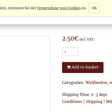
tzen, stimmen Sie der
Verwendung von Cookies
zu.
OK
RIENCE
ROOMS & APARTMENTS
2.50
€
incl. VAT.
Grüner
Veltliner
0.25l
Add to basket
quantity
Categories:
Weißweine
,
w
Shipping Time: 2-3 days
Conditions
|
Shipping
|
Wi