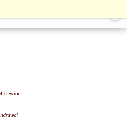
BOTTLE SERVICE
CONTACT
ENGLISH
hitewine
thdrawal