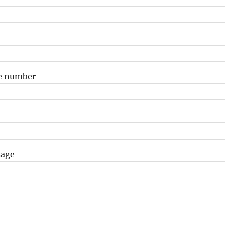
e number
sage