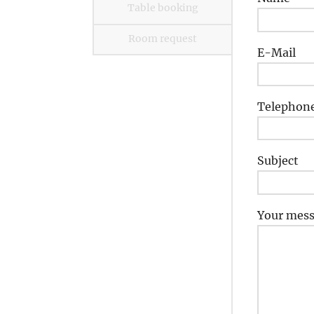
Table booking
Room request
E-Mail
Telephon
Subject
Your mes