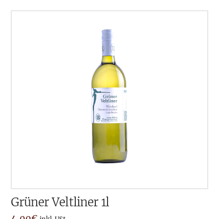
Grüner Veltliner 1l
4,00
€
inkl. USt.